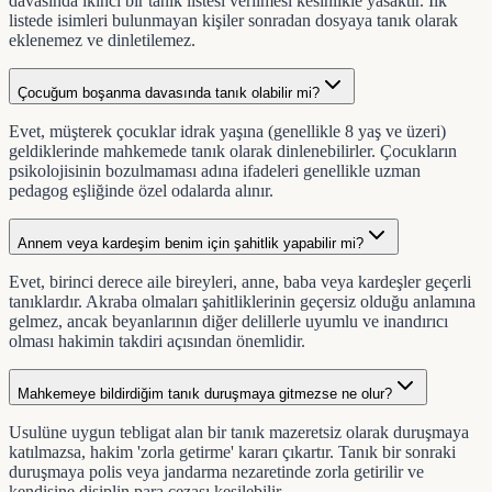
davasında ikinci bir tanık listesi verilmesi kesinlikle yasaktır. İlk
listede isimleri bulunmayan kişiler sonradan dosyaya tanık olarak
eklenemez ve dinletilemez.
Çocuğum boşanma davasında tanık olabilir mi?
Evet, müşterek çocuklar idrak yaşına (genellikle 8 yaş ve üzeri)
geldiklerinde mahkemede tanık olarak dinlenebilirler. Çocukların
psikolojisinin bozulmaması adına ifadeleri genellikle uzman
pedagog eşliğinde özel odalarda alınır.
Annem veya kardeşim benim için şahitlik yapabilir mi?
Evet, birinci derece aile bireyleri, anne, baba veya kardeşler geçerli
tanıklardır. Akraba olmaları şahitliklerinin geçersiz olduğu anlamına
gelmez, ancak beyanlarının diğer delillerle uyumlu ve inandırıcı
olması hakimin takdiri açısından önemlidir.
Mahkemeye bildirdiğim tanık duruşmaya gitmezse ne olur?
Usulüne uygun tebligat alan bir tanık mazeretsiz olarak duruşmaya
katılmazsa, hakim 'zorla getirme' kararı çıkartır. Tanık bir sonraki
duruşmaya polis veya jandarma nezaretinde zorla getirilir ve
kendisine disiplin para cezası kesilebilir.