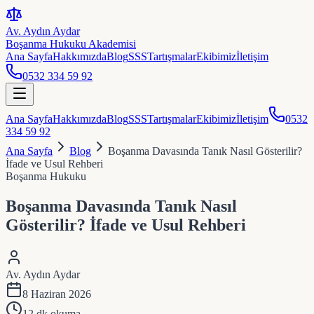
Av. Aydın Aydar
Boşanma Hukuku Akademisi
Ana Sayfa
Hakkımızda
Blog
SSS
Tartışmalar
Ekibimiz
İletişim
0532 334 59 92
Ana Sayfa
Hakkımızda
Blog
SSS
Tartışmalar
Ekibimiz
İletişim
0532
334 59 92
Ana Sayfa
Blog
Boşanma Davasında Tanık Nasıl Gösterilir?
İfade ve Usul Rehberi
Boşanma Hukuku
Boşanma Davasında Tanık Nasıl
Gösterilir? İfade ve Usul Rehberi
Av. Aydın Aydar
8 Haziran 2026
12
dk okuma