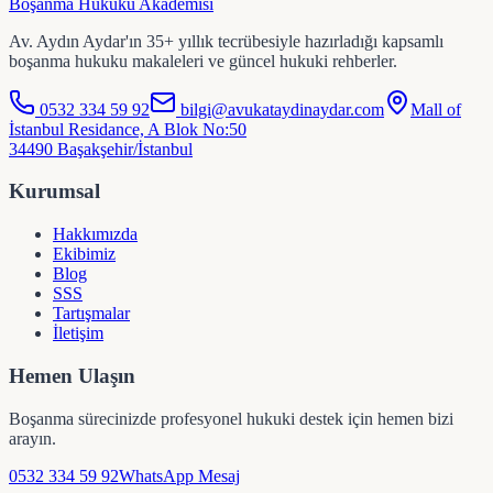
Boşanma Hukuku Akademisi
Av. Aydın Aydar'ın 35+ yıllık tecrübesiyle hazırladığı kapsamlı
boşanma hukuku makaleleri ve güncel hukuki rehberler.
0532 334 59 92
bilgi@avukataydinaydar.com
Mall of
İstanbul Residance, A Blok No:50
34490 Başakşehir/İstanbul
Kurumsal
Hakkımızda
Ekibimiz
Blog
SSS
Tartışmalar
İletişim
Hemen Ulaşın
Boşanma sürecinizde profesyonel hukuki destek için hemen bizi
arayın.
0532 334 59 92
WhatsApp Mesaj