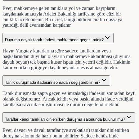
Evet, mahkemeye gelen tanıklara yol ve zaman kayıplarını
karşılamak amacıyla Adalet Bakanlığı tarifesine göre cüzi bir
tanıklık ücreti ödenir. Bu ücret, tanığı bildiren tarafın dosyaya
yatırdığı delil avansından karşılanır.
Duyuma dayalı tanık ifadesi mahkemede geçerli midir?
Hayır, Yargıtay kararlarına göre sadece taraflardan veya
başkalarından duyulan olayların mahkemeye aktarılması (duyuma
dayalı beyan) tek başına kusur ispatı için yeterli değildir. Hakimin
karar verirken görgüye dayalı beyanları esas alması gerekir.
Tanık duruşmada ifadesini sonradan değiştirebilir mi?
Tanık duruşmada zapta geçen ve imzaladığı ifadesini sonradan keyfi
olarak değiştiremez. Ancak tehdit veya baskı altında ifade verdiğini
kanıtlarsa savcılık soruşturması ile durum değerlendirilebilir.
Taraflar kendi tanıkları dinlenirken duruşma salonunda bulunur mu?
Evet, davacı ve davalı taraflar (ve avukatları) tanıklar dinlenirken
duruşma salonunda hazır bulunabilirler. Sadece henüz ifade