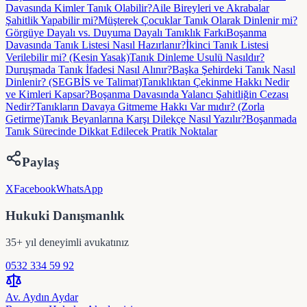
Davasında Kimler Tanık Olabilir?
Aile Bireyleri ve Akrabalar
Şahitlik Yapabilir mi?
Müşterek Çocuklar Tanık Olarak Dinlenir mi?
Görgüye Dayalı vs. Duyuma Dayalı Tanıklık Farkı
Boşanma
Davasında Tanık Listesi Nasıl Hazırlanır?
İkinci Tanık Listesi
Verilebilir mi? (Kesin Yasak)
Tanık Dinleme Usulü Nasıldır?
Duruşmada Tanık İfadesi Nasıl Alınır?
Başka Şehirdeki Tanık Nasıl
Dinlenir? (SEGBİS ve Talimat)
Tanıklıktan Çekinme Hakkı Nedir
ve Kimleri Kapsar?
Boşanma Davasında Yalancı Şahitliğin Cezası
Nedir?
Tanıkların Davaya Gitmeme Hakkı Var mıdır? (Zorla
Getirme)
Tanık Beyanlarına Karşı Dilekçe Nasıl Yazılır?
Boşanmada
Tanık Sürecinde Dikkat Edilecek Pratik Noktalar
Paylaş
X
Facebook
WhatsApp
Hukuki Danışmanlık
35+ yıl deneyimli avukatınız
0532 334 59 92
Av. Aydın Aydar