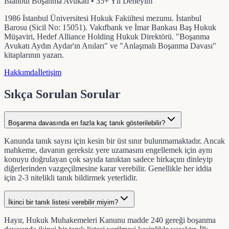
İstanbul Boşanma Avukatı • 35+ Yıl Deneyim
1986 İstanbul Üniversitesi Hukuk Fakültesi mezunu. İstanbul
Barosu (Sicil No: 15051). Vakıfbank ve İmar Bankası Baş Hukuk
Müşaviri, Hedef Alliance Holding Hukuk Direktörü. "Boşanma
Avukatı Aydın Aydar'ın Anıları" ve "Anlaşmalı Boşanma Davası"
kitaplarının yazarı.
Hakkımda
İletişim
Sıkça Sorulan Sorular
Boşanma davasında en fazla kaç tanık gösterilebilir?
Kanunda tanık sayısı için kesin bir üst sınır bulunmamaktadır. Ancak
mahkeme, davanın gereksiz yere uzamasını engellemek için aynı
konuyu doğrulayan çok sayıda tanıktan sadece birkaçını dinleyip
diğerlerinden vazgeçilmesine karar verebilir. Genellikle her iddia
için 2-3 nitelikli tanık bildirmek yeterlidir.
İkinci bir tanık listesi verebilir miyim?
Hayır, Hukuk Muhakemeleri Kanunu madde 240 gereği boşanma